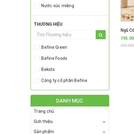
Nước súc miệng
Tinh dầu treo xe ô tô
THƯƠNG HIỆU
Hydrosol
195.0
Đèn xông tinh dầu
230.00
Befine Green
Cao Tinh Dầu
Befine Foods
Máy khuếch tán
Bekids
Đất sét
Công ty cổ phần Befine
Dầu nền
Toner- Nước thơm
DANH MỤC
Tinh dầu
Trang chủ
Giới thiệu
Sản phẩm