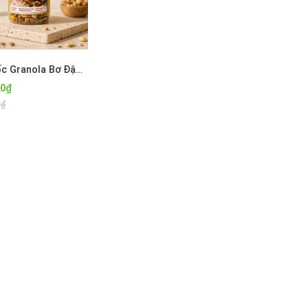
Ngũ Cốc Granola Bơ Đậu phộng - Không Yến Mạch - Mật Dừa Nước Befine Foods
00₫
0₫