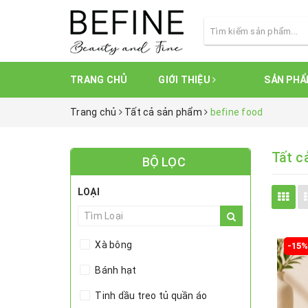
TRANG CHỦ
GIỚI THIỆU
SẢN PH
Trang chủ
Tất cả sản phẩm
befine food
Tất c
BỘ LỌC
LOẠI
Xà bông
-15
Bánh hạt
Tinh dầu treo tủ quần áo