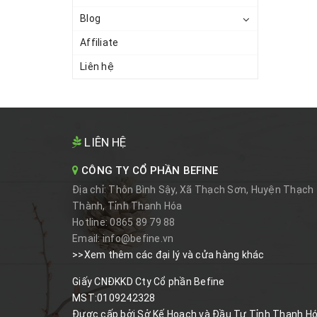
Blog
Affiliate
Liên hệ
LIÊN HỆ
CÔNG TY CỔ PHẦN BEFINE
Địa chỉ:
Thôn Bình Sậy, Xã Thạch Sơn, Huyện Thạch
Thành, Tỉnh Thanh Hóa
Hotline:
0865 89 79 88
Email:
info@befine.vn
>>Xem thêm các đại lý và cửa hàng khác
Giấy CNĐKKD Cty Cổ phần Befine
MST:0109242328
Được cấp bởi Sở Kế Hoạch và Đầu Tư Tỉnh Thanh H