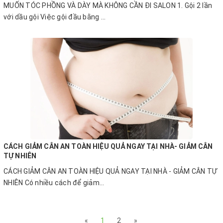
MUỐN TÓC PHỒNG VÀ DÀY MÀ KHÔNG CẦN ĐI SALON 1. Gội 2 lần
với dầu gội Việc gội đầu bằng ...
CÁCH GIẢM CÂN AN TOÀN HIỆU QUẢ NGAY TẠI NHÀ- GIẢM CÂN
TỰ NHIÊN
CÁCH GIẢM CÂN AN TOÀN HIỆU QUẢ NGAY TẠI NHÀ - GIẢM CÂN TỰ
NHIÊN Có nhiều cách để giảm...
«
1
2
»