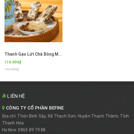
Thanh Gạo Lứt Chà Bông Mật Dừa Nước Befine Foods 200g
115.000₫
145.000₫
LIÊN HỆ
CÔNG TY CỔ PHẦN BEFINE
Địa chỉ:
Thôn Bình Sậy, Xã Thạch Sơn, Huyện Thạch Thành, Tỉnh
Thanh Hóa
Hotline:
0865 89 79 88