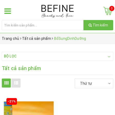
0
Tìm kiếm
Trang chủ
Tất cả sản phẩm
BổSungDinhDưỡng
BỘ LỌC
Tất cả sản phẩm
Thứ tự
-21%