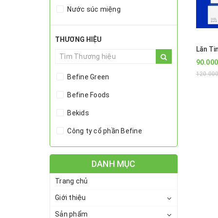
Nước súc miệng
Tinh dầu treo xe ô tô
THƯƠNG HIỆU
Hydrosol
90.00
Đèn xông tinh dầu
120.00
Befine Green
Cao Tinh Dầu
Befine Foods
Máy khuếch tán
Bekids
Đất sét
Công ty cổ phần Befine
Dầu nền
Toner- Nước thơm
DANH MỤC
Tinh dầu
Trang chủ
Giới thiệu
Sản phẩm