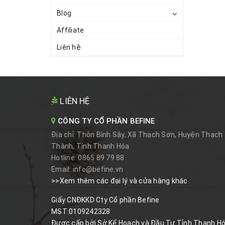
Blog
Affiliate
Liên hệ
LIÊN HỆ
CÔNG TY CỔ PHẦN BEFINE
Địa chỉ:
Thôn Bình Sậy, Xã Thạch Sơn, Huyện Thạch
Thành, Tỉnh Thanh Hóa
Hotline:
0865 89 79 88
Email:
info@befine.vn
>>Xem thêm các đại lý và cửa hàng khác
Giấy CNĐKKD Cty Cổ phần Befine
MST:0109242328
Được cấp bởi Sở Kế Hoạch và Đầu Tư Tỉnh Thanh H