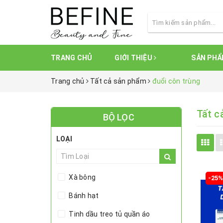
TRANG CHỦ
GIỚI THIỆU
SẢN PH
Trang chủ
Tất cả sản phẩm
đuổi côn trùng
Tất c
BỘ LỌC
LOẠI
Xà bông
-25
Bánh hạt
Tinh dầu treo tủ quần áo