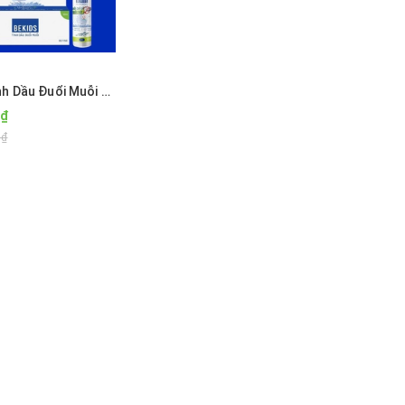
Lăn Tinh Dầu Đuổi Muỗi BEKIDS 10ML Lưu Hương Thơm Tới 10 Tiếng - Xua Muỗi, Kiến, Côn trùng
0₫
0₫