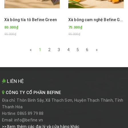
Xà bông tía tô Befine Green
Xà bông cam nghệ Befine Green
80.000₫
75.000₫
95.000₫
95.000₫
«
1
2
3
4
5
6
»
LIÊN HỆ
CÔNG TY CỔ PHẦN BEFINE
Địa chỉ:
Thôn Bình Sậy, Xã Thạch Sơn, Huyện Thạch Thành, Tỉnh
Thanh Hóa
Hotline:
0865 89 79 88
Email:
info@befine.vn
>>Xem thêm các đại lý và cửa hàng khác