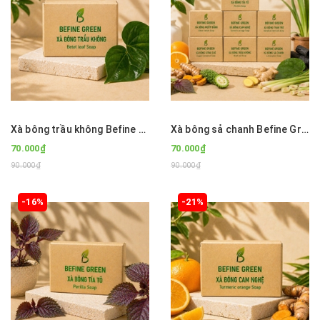
Xà bông trầu không Befine Green
Xà bông sả chanh Befine Green
70.000₫
70.000₫
90.000₫
90.000₫
-16%
-21%