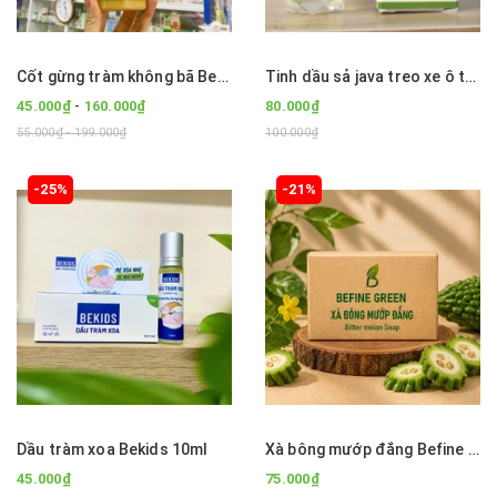
Cốt gừng tràm không bã Bekids Baby Care dùng cho tắm và ngâm chân nắp bật
Tinh dầu sả java treo xe ô tô 8ml
-
45.000₫
160.000₫
80.000₫
55.000₫ - 199.000₫
100.000₫
-25%
-21%
Dầu tràm xoa Bekids 10ml
Xà bông mướp đắng Befine Green
45.000₫
75.000₫