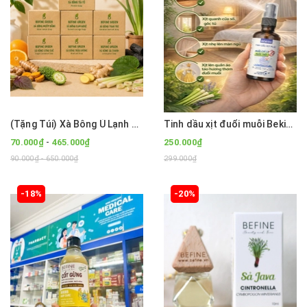
(Tặng Túi) Xà Bông Ủ Lạnh Tinh Dầu Thiên Nhiên BEFINE GREEN 100g (Sả Chanh, Than Tre, Cam Nghệ...)
Tinh dầu xịt đuổi muỗi Bekids 50ml- Lưu hương bền lâu tới 6h
-
70.000₫
465.000₫
250.000₫
90.000₫ - 650.000₫
299.000₫
-18%
-20%