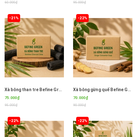
60.000₫
95.000₫
-21%
-22%
Xà bông than tre Befine Green
Xà bông gừng quế Befine Green
75.000₫
70.000₫
95.000₫
90.000₫
-22%
-22%