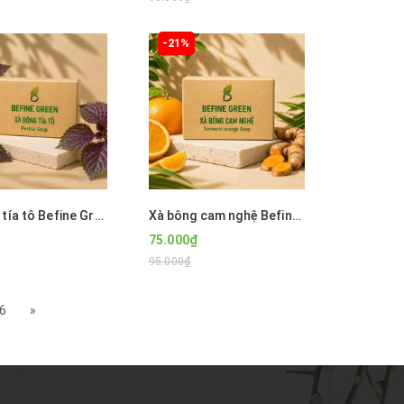
-21%
Xà bông tía tô Befine Green
Xà bông cam nghệ Befine Green
75.000₫
95.000₫
6
»