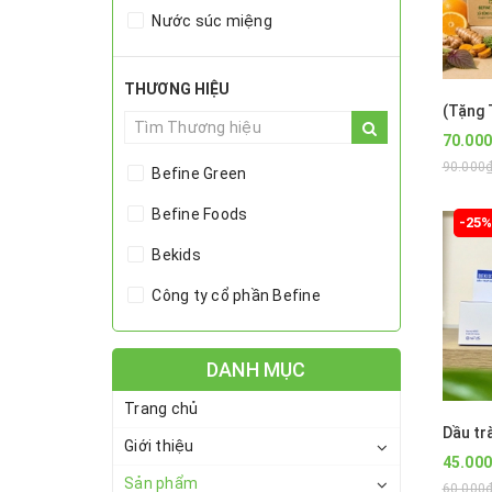
Nước súc miệng
Tinh dầu treo xe ô tô
THƯƠNG HIỆU
Hydrosol
70.00
Đèn xông tinh dầu
90.000₫
Befine Green
Cao Tinh Dầu
Befine Foods
-25
Máy khuếch tán
Bekids
Đất sét
Công ty cổ phần Befine
Dầu nền
Toner- Nước thơm
DANH MỤC
Tinh dầu
Trang chủ
Dầu tr
Giới thiệu
45.00
Sản phẩm
60.000