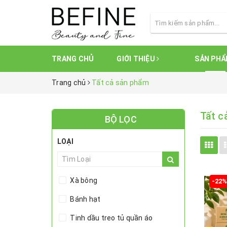
TRANG CHỦ
GIỚI THIỆU
SẢN PH
Trang chủ
Tất cả sản phẩm
Tất c
BỘ LỌC
LOẠI
Xà bông
-22
Bánh hạt
Tinh dầu treo tủ quần áo