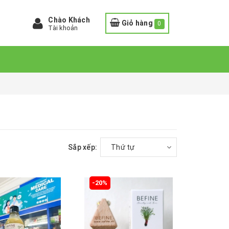
Chào Khách
Giỏ hàng
0
Tài khoản
Sắp xếp:
Thứ tự
-20%