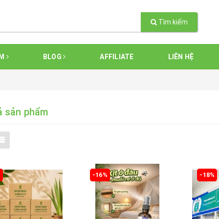
Tìm kiếm
ẨM
BLOG
AFFILIATE
LIÊN HỆ
ả sản phẩm
%
-16%
-18%