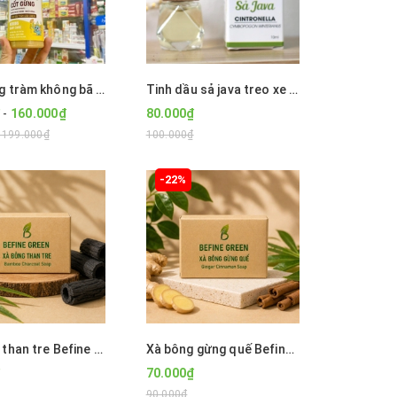
Cốt gừng tràm không bã Bekids Baby Care dùng cho tắm và ngâm chân nắp bật
Tinh dầu sả java treo xe ô tô 8ml
-
160.000₫
80.000₫
- 199.000₫
100.000₫
-22%
Xà bông than tre Befine Green
Xà bông gừng quế Befine Green
70.000₫
90.000₫