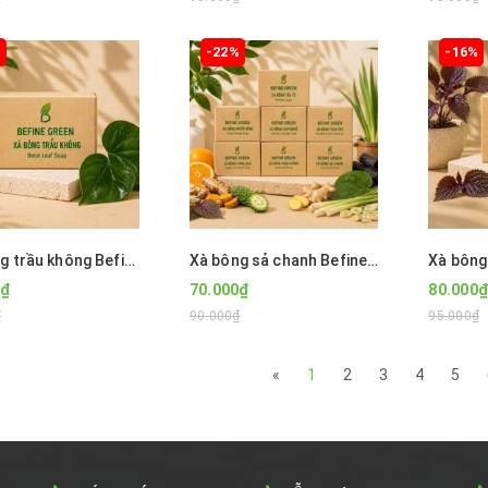
%
-22%
-16%
Xà bông trầu không Befine Green
Xà bông sả chanh Befine Green
0₫
70.000₫
80.000₫
₫
90.000₫
95.000₫
«
1
2
3
4
5