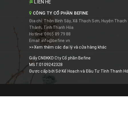
LIÊN HỆ
CÔNG TY CỔ PHẦN BEFINE
Địa chỉ:
Thôn Bình Sậy, Xã Thạch Sơn, Huyện Thạch
Thành, Tỉnh Thanh Hóa
Hotline:
0865 89 79 88
Email:
info@befine.vn
>>Xem thêm các đại lý và cửa hàng khác
Giấy CNĐKKD Cty Cổ phần Befine
MST:0109242328
Được cấp bởi Sở Kế Hoạch và Đầu Tư Tỉnh Thanh H