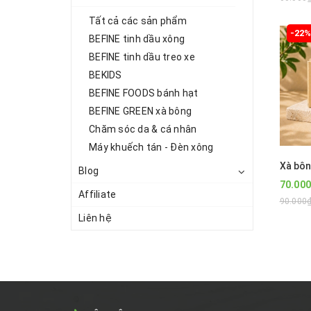
Tất cả các sản phẩm
-22
BEFINE tinh dầu xông
BEFINE tinh dầu treo xe
BEKIDS
BEFINE FOODS bánh hạt
BEFINE GREEN xà bông
Chăm sóc da & cá nhân
Máy khuếch tán - Đèn xông
Blog
70.00
Affiliate
90.000
Liên hệ