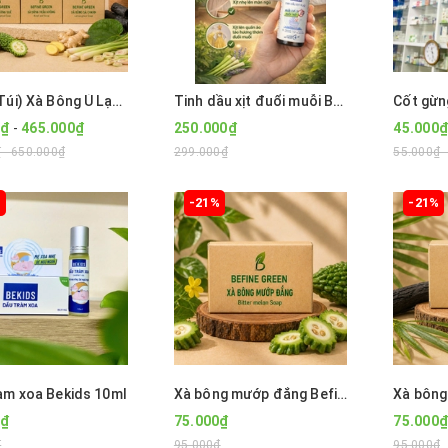
(Tặng Túi) Xà Bông Ủ Lạnh Tinh Dầu Thiên Nhiên BEFINE GREEN 100g (Sả Chanh, Than Tre, Cam Nghệ...)
Tinh dầu xịt đuổi muỗi Bekids 50ml- Lưu hương bền lâu tới 6h
0₫
-
465.000₫
250.000₫
45.000₫
 - 650.000₫
299.000₫
55.000₫ 
%
-21%
-21%
àm xoa Bekids 10ml
Xà bông mướp đắng Befine Green
0₫
75.000₫
75.000₫
₫
95.000₫
95.000₫