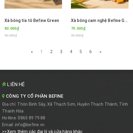
Xà bông tía tô Befine Green
Xà bông cam nghệ Befine Green
80.000₫
75.000₫
95.000₫
95.000₫
«
1
2
3
4
5
6
»
LIÊN HỆ
CÔNG TY CỔ PHẦN BEFINE
Địa chỉ:
Thôn Bình Sậy, Xã Thạch Sơn, Huyện Thạch Thành, Tỉnh
Thanh Hóa
Hotline:
0865 89 79 88
Email:
info@befine.vn
>>Xem thêm các đại lý và cửa hàng khác