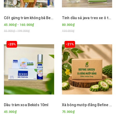
Cốt gừng tràm không bã Bekids Baby Care dùng cho tắm và ngâm chân nắp bật
Tinh dầu sả java treo xe ô tô 8ml
-
45.000₫
160.000₫
80.000₫
55.000₫ - 199.000₫
100.000₫
-25%
-21%
Dầu tràm xoa Bekids 10ml
Xà bông mướp đắng Befine Green
45.000₫
75.000₫