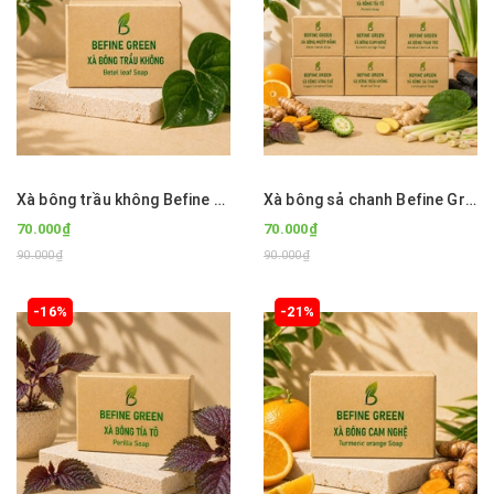
Xà bông trầu không Befine Green
Xà bông sả chanh Befine Green
70.000₫
70.000₫
90.000₫
90.000₫
-16%
-21%