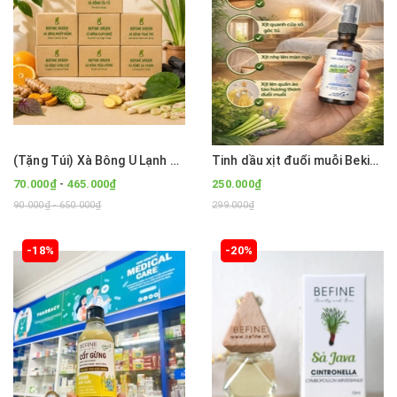
(Tặng Túi) Xà Bông Ủ Lạnh Tinh Dầu Thiên Nhiên BEFINE GREEN 100g (Sả Chanh, Than Tre, Cam Nghệ...)
Tinh dầu xịt đuổi muỗi Bekids 50ml- Lưu hương bền lâu tới 6h
-
70.000₫
465.000₫
250.000₫
90.000₫ - 650.000₫
299.000₫
-18%
-20%