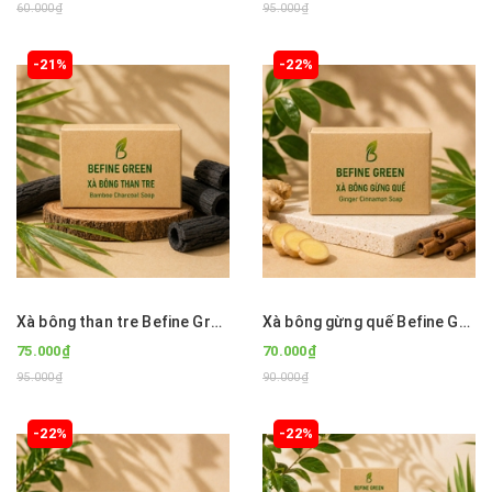
60.000₫
95.000₫
-21%
-22%
Xà bông than tre Befine Green
Xà bông gừng quế Befine Green
75.000₫
70.000₫
95.000₫
90.000₫
-22%
-22%