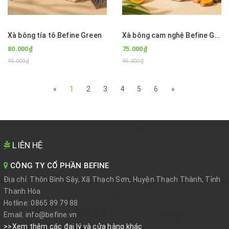
Xà bông tía tô Befine Green
Xà bông cam nghệ Befine Green
80.000₫
75.000₫
95.000₫
95.000₫
«
1
2
3
4
5
6
»
LIÊN HỆ
CÔNG TY CỔ PHẦN BEFINE
Địa chỉ:
Thôn Bình Sậy, Xã Thạch Sơn, Huyện Thạch Thành, Tỉnh
Thanh Hóa
Hotline:
0865 89 79 88
Email:
info@befine.vn
>>Xem thêm các đại lý và cửa hàng khác