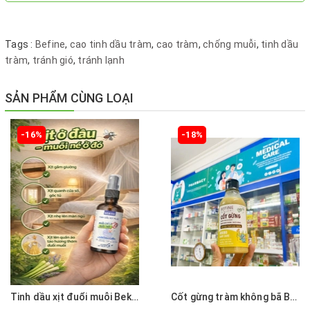
Tags :
Befine
,
cao tinh dầu tràm
,
cao tràm
,
chống muỗi
,
tinh dầu
tràm
,
tránh gió
,
tránh lạnh
SẢN PHẨM CÙNG LOẠI
-16%
-18%
Tinh dầu xịt đuổi muỗi Bekids 50ml- Lưu hương bền lâu tới 6h
Cốt gừng tràm không bã Bekids Baby Care dùng cho tắm và ngâm chân nắp bật