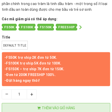
phần chính trong cao tràm là tinh dầu tràm - một trong số ít loại
tinh dầu an toàn dùng được cho mẹ bầu và trẻ sơ sinh.
Các mã giảm giá có thể áp dụng:
FS50K
FS100K
FS150K
FREESHIP
Title
DEFAULT TITLE
-FS50K trợ ship 2K đơn từ 50K.
-FS100K trợ ship 5K đơn từ 100K.
-FS150K – trợ ship 7K đơn từ 150K.
-Đơn từ 200K FREESHIP 100%.
-Đặt hàng ngay thôi!
–
+
THÊM VÀO GIỎ HÀNG