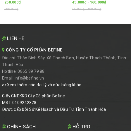
-
250.000₫
45.000₫
160.000₫
299.000₫
55.000₫ - 199.000₫
LIÊN HỆ
CÔNG TY CỔ PHẦN BEFINE
Địa chỉ:
Thôn Bình Sậy, Xã Thạch Sơn, Huyện Thạch Thành, Tỉnh
Thanh Hóa
Hotline:
0865 89 79 88
Email:
info@befine.vn
>>Xem thêm các đại lý và cửa hàng khác
Giấy CNĐKKD Cty Cổ phần Befine
MST:0109242328
Được cấp bởi Sở Kế Hoạch và Đầu Tư Tỉnh Thanh Hóa
CHÍNH SÁCH
HỖ TRỢ