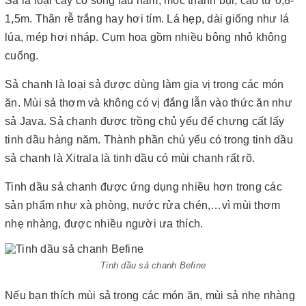
Sả là loại cây cỏ sống lâu năm, mọc thành bụi, cao từ 0,8-
1,5m. Thân rễ trắng hay hơi tím. Lá hẹp, dài giống như lá
lúa, mép hơi nháp. Cụm hoa gồm nhiều bông nhỏ không
cuống.
Sả chanh là loại sả được dùng làm gia vị trong các món
ăn. Mùi sả thơm và không có vị đắng lẫn vào thức ăn như
sả Java. Sả chanh được trồng chủ yếu để chưng cất lấy
tinh dầu hàng năm. Thành phần chủ yếu có trong tinh dầu
sả chanh là Xitrala là tinh dầu có mùi chanh rất rõ.
Tinh dầu sả chanh được ứng dụng nhiều hơn trong các
sản phẩm như xà phòng, nước rửa chén,…vì mùi thơm
nhẹ nhàng, được nhiều người ưa thích.
Tinh dầu sả chanh Befine
Nếu bạn thích mùi sả trong các món ăn, mùi sả nhẹ nhàng