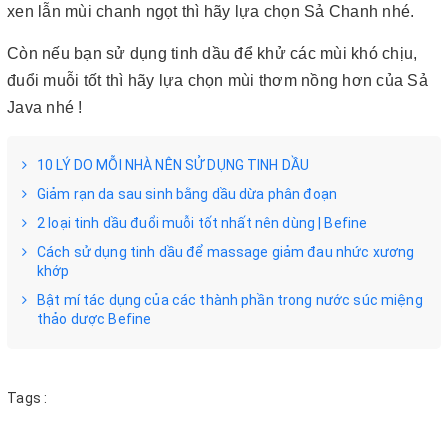
xen lẫn mùi chanh ngọt thì hãy lựa chọn Sả Chanh nhé.
Còn nếu bạn sử dụng tinh dầu để khử các mùi khó chịu,
đuổi muỗi tốt thì hãy lựa chọn mùi thơm nồng hơn của Sả
Java nhé !
10 LÝ DO MỖI NHÀ NÊN SỬ DỤNG TINH DẦU
Giảm rạn da sau sinh bằng dầu dừa phân đoạn
2 loại tinh dầu đuổi muỗi tốt nhất nên dùng | Befine
Cách sử dụng tinh dầu để massage giảm đau nhức xương
khớp
Bật mí tác dụng của các thành phần trong nước súc miệng
thảo dược Befine
Tags :