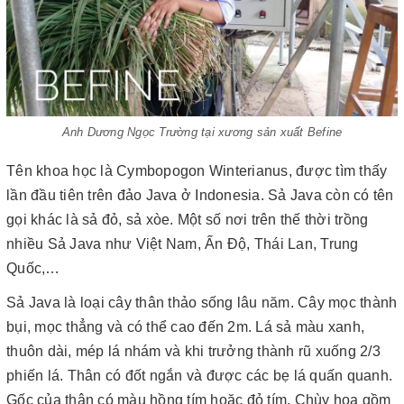
Anh Dương Ngọc Trường tại xương sản xuất Befine
Tên khoa học là Cymbopogon Winterianus, được tìm thấy
lần đầu tiên trên đảo Java ở Indonesia. Sả Java còn có tên
gọi khác là sả đỏ, sả xòe. Một số nơi trên thế thời trồng
nhiều Sả Java như Việt Nam, Ấn Độ, Thái Lan, Trung
Quốc,…
Sả Java là loại cây thân thảo sống lâu năm. Cây mọc thành
bụi, mọc thẳng và có thể cao đến 2m. Lá sả màu xanh,
thuôn dài, mép lá nhám và khi trưởng thành rũ xuống 2/3
phiến lá. Thân có đốt ngắn và được các bẹ lá quấn quanh.
Gốc của thân có màu hồng tím hoặc đỏ tím. Chùy hoa gồm