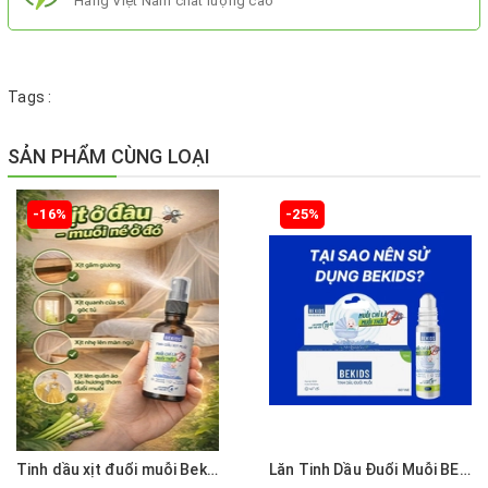
Hàng Việt Nam chất lượng cao
Tags :
SẢN PHẨM CÙNG LOẠI
-16%
-25%
Tinh dầu xịt đuổi muỗi Bekids 50ml- Lưu hương bền lâu tới 6h
Lăn Tinh Dầu Đuổi Muỗi BEKIDS 10ML Lưu Hương Thơm Tới 10 Tiếng - Xua Muỗi, Kiến, Côn trùng