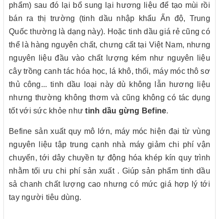
phẩm) sau đó lại bổ sung lại hương liệu để tạo mùi rồi
bán ra thị trường (tinh dầu nhập khẩu Ấn độ, Trung
Quốc thường là dạng này). Hoặc tinh dầu giá rẻ cũng có
thể là hàng nguyên chất, chưng cất tại Việt Nam, nhưng
nguyên liệu đầu vào chất lượng kém như nguyên liệu
cây trồng canh tác hóa học, lá khô, thối, máy móc thô sơ
thủ công... tinh dầu loại này dù không lẫn hương liệu
nhưng thường không thơm và cũng không có tác dụng
tốt với sức khỏe như
tinh dầu gừng Befine
.
Befine sản xuất quy mô lớn, máy móc hiện đại từ vùng
nguyên liệu tập trung cạnh nhà máy giảm chi phí vận
chuyển, tới dây chuyền tự động hóa khép kín quy trình
nhằm tối ưu chi phí sản xuất . Giúp sản phẩm tinh dầu
sả chanh chất lượng cao nhưng có mức giá hợp lý tới
tay người tiêu dùng.