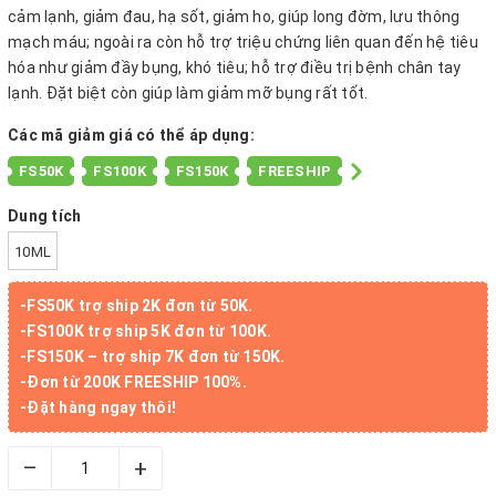
cảm lạnh, giảm đau, hạ sốt, giảm ho, giúp long đờm, lưu thông
mạch máu; ngoài ra còn hỗ trợ triệu chứng liên quan đến hệ tiêu
hóa như giảm đầy bụng, khó tiêu; hỗ trợ điều trị bệnh chân tay
lạnh. Đặt biệt còn giúp làm giảm mỡ bụng rất tốt.
Các mã giảm giá có thể áp dụng:
FS50K
FS100K
FS150K
FREESHIP
Dung tích
10ML
-FS50K trợ ship 2K đơn từ 50K.
-FS100K trợ ship 5K đơn từ 100K.
-FS150K – trợ ship 7K đơn từ 150K.
-Đơn từ 200K FREESHIP 100%.
-Đặt hàng ngay thôi!
–
+