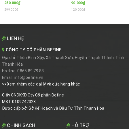
250.000₫
90.000₫
299.000₫
120.000₫
LIÊN HỆ
CÔNG TY CỔ PHẦN BEFINE
Địa chỉ:
Thôn Bình Sậy, Xã Thạch Sơn, Huyện Thạch Thành, Tỉnh
Thanh Hóa
Hotline:
0865 89 79 88
Email:
info@befine.vn
>>Xem thêm các đại lý và cửa hàng khác
Giấy CNĐKKD Cty Cổ phần Befine
MST:0109242328
Được cấp bởi Sở Kế Hoạch và Đầu Tư Tỉnh Thanh Hóa
CHÍNH SÁCH
HỖ TRỢ