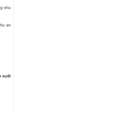
ng nhu
nhu an
p suất