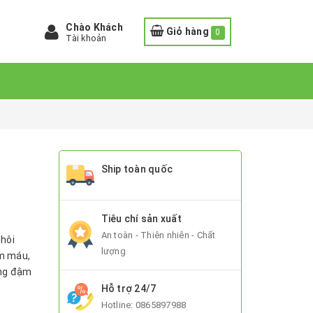
Chào Khách
Giỏ hàng
0
Tài khoản
Ship toàn quốc
Tiêu chí sản xuất
An toàn - Thiên nhiên - Chất
 hôi
lượng
ầm máu,
ơng đậm
Hỗ trợ 24/7
Hotline:
0865897988