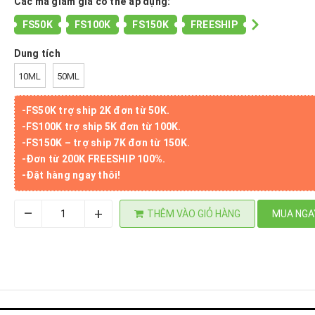
Các mã giảm giá có thể áp dụng:
FS50K
FS100K
FS150K
FREESHIP
Dung tích
10ML
50ML
-FS50K trợ ship 2K đơn từ 50K.
-FS100K trợ ship 5K đơn từ 100K.
-FS150K – trợ ship 7K đơn từ 150K.
-Đơn từ 200K FREESHIP 100%.
-Đặt hàng ngay thôi!
–
+
THÊM VÀO GIỎ HÀNG
MUA NGA