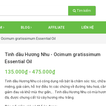
Tìm kiếm
ẨM
BLOG
AFFILIATE
LIÊN HỆ
 Ocimum gratissimum Essential Oil
Tinh dầu Hương Nhu - Ocimum gratissimum
Essential Oil
135.000₫
-
475.000₫
Tinh dầu Hương Nhu có công dụng nổi bật là chăm sóc tóc, chữa
miệng, giải cảm, hỗ trợ điều trị các chứng về đường tiêu hoá, c
giảm đau và khử mùi thư giãn,... Tinh dầu Hương Nhu có mùi hư
đà, được chưng cất từ cây hương nhu trắng.