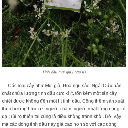
Tinh dầu mùi già ( ngò rí)
Các loại cây như Mùi già, Hoa ngũ sắc, Ngải Cứu bản
chất chứa lượng tinh dầu cực kì ít, tốn kém một tấn cây
chiết được không đến một lít tinh dầu. Cộng thêm sản xuất
theo hướng hữu cơ, người chăm, người nhặt từng cọng cỏ
dại; rủi ro thiên tai cũng là điều không tránh khỏi. Bời vậy
mà các dòng tinh dầu này giá cao hơn so với các dòng