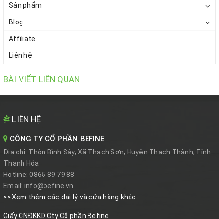
Sản phẩm
Blog
Affiliate
Liên hệ
BÀI VIẾT LIÊN QUAN
LIÊN HỆ
CÔNG TY CỔ PHẦN BEFINE
Địa chỉ:
Thôn Bình Sậy, Xã Thạch Sơn, Huyện Thạch Thành, Tỉnh
Thanh Hóa
Hotline:
0865 89 79 88
Email:
info@befine.vn
>>Xem thêm các đại lý và cửa hàng khác
Giấy CNĐKKD Cty Cổ phần Befine