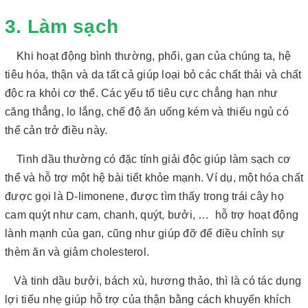
3. Làm sạch
Khi hoạt động bình thường, phổi, gan của chúng ta, hệ
tiêu hóa, thận và da tất cả giúp loại bỏ các chất thải và chất
độc ra khỏi cơ thể. Các yếu tố tiêu cực chẳng hạn như
căng thẳng, lo lắng, chế độ ăn uống kém và thiếu ngủ có
thể cản trở điều này.
Tinh dầu thường có đặc tính giải độc giúp làm sạch cơ
thể và hỗ trợ một hệ bài tiết khỏe mạnh. Ví dụ, một hóa chất
được gọi là D-limonene, được tìm thấy trong trái cây họ
cam quýt như cam, chanh, quýt, bưởi, … hỗ trợ hoạt động
lành mạnh của gan, cũng như giúp đỡ để điều chỉnh sự
thèm ăn và giảm cholesterol.
Và tinh dầu bưởi, bách xù, hương thảo, thì là có tác dụng
lợi tiểu nhẹ giúp hỗ trợ của thận bằng cách khuyến khích