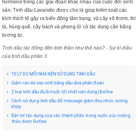
hormone trong các giai đoạn khác nhau của cuộc đời sinh
sản. Tinh dầu Lavandin được cho là giúp kiểm soát các
kích thích tố gây ra biến động tâm trạng, và cây xô thơm, thì
là, húng quế, cây bách và phong lữ có tác dụng cân bằng
tương tự.
Tinh dầu tác động đến tinh thần như thế nào? - Sự kì diệu
của tinh dầu phần 3
10 LÝ DO MỖI NHÀ NÊN SỬ DỤNG TINH DẦU
Giảm rạn da sau sinh bằng dầu dừa phân đoạn
2 loại tinh dầu đuổi muỗi tốt nhất nên dùng | Befine
Cách sử dụng tinh dầu để massage giảm đau nhức xương
khớp
Bật mí tác dụng của các thành phần trong nước súc miệng
thảo dược Befine